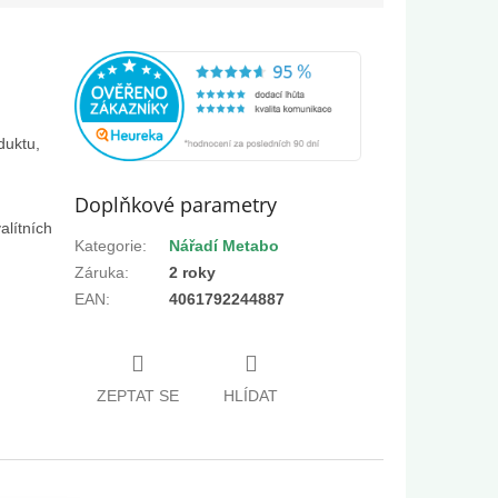
duktu,
Doplňkové parametry
alítních
Kategorie
:
Nářadí Metabo
Záruka
:
2 roky
EAN
:
4061792244887
ZEPTAT SE
HLÍDAT