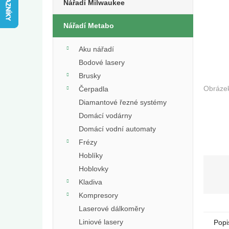
e
Nářadí Milwaukee
l
Nářadí Metabo
Aku nářadí
Bodové lasery
Brusky
Čerpadla
Diamantové řezné systémy
Domácí vodárny
Domácí vodní automaty
Frézy
Hoblíky
Hoblovky
Kladiva
Kompresory
Laserové dálkoměry
Liniové lasery
Popi