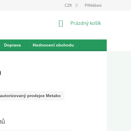
dnávka
CZK
Přihlášení
NÁKUPNÍ
Prázdný košík
KOŠÍK
Doprava
Hodnocení obchodu
0
autorizovaný prodejce Metabo
nů