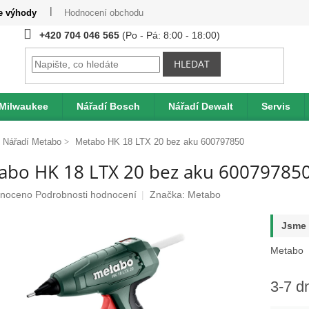
te výhody
Hodnocení obchodu
Provizní systém
Moje obje
+420 704 046 565
HLEDAT
 Milwaukee
Nářadí Bosch
Nářadí Dewalt
Servis
Nářadí Metabo
Metabo HK 18 LTX 20 bez aku 600797850
abo HK 18 LTX 20 bez aku 60079785
né
noceno
Podrobnosti hodnocení
Značka:
Metabo
ení
u
Jsme 
Metabo
3-7 d
ek.