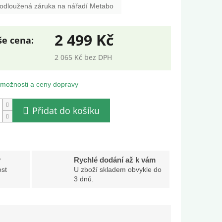
odloužená záruka na nářadí Metabo
2 499 Kč
2 065 Kč bez DPH
ná
:
 možnosti a ceny dopravy
Přidat do košíku
y
Rychlé dodání až k vám
st
U zboží skladem obvykle do
3 dnů.