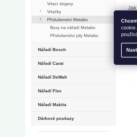
Vrtací stojany
Vrtačky
Příslušenství Metabo
Chceme
Boxy na nářadí Metabo
cookie.
použív
Příslušenství pily Metabo
Nářadí Bosch
Nast
Nářadí Carat
Nářadí DeWalt
Nářadí Flex
Nářadí Makita
Dárkové poukazy