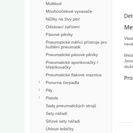
Multitool
Mnohoúčelové vysavače
Det
Nůžky na živý plot
Met
Odsávací zařízení
Pásové pilníky
Vlas
Pneumatické měřicí přístroje pro
nevá
huštění pneumatik
Pneumatické pásové pilníky
Meta
Jsme
Pneumatické sponkovačky /
služ
hřebíkovačky
Pneumatické tlakové maznice
Pro
Ponorná čerpadla
.
Pily
Pistole
Sady pneumatických strojů
Sety nářadí
Síťové sety nářadí
Úhlové leštičky