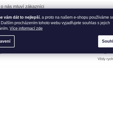
 vám dát to nejlepší
, a proto na našem e-shopu používáme s
Oto Fichna
 Dalším procházením tohoto webu vyjadřujete souhlas s jejich
OF
JV
Hodnocení obchodu je 5 z 5 hvězdiček.
áním.
Více informací zde
5.8.2026
avení
Souh
Jaroslav Bőswart
JB
DD
Hodnocení obchodu je 5 z 5 hvězdiček.
22.7.2026
Vždy rych