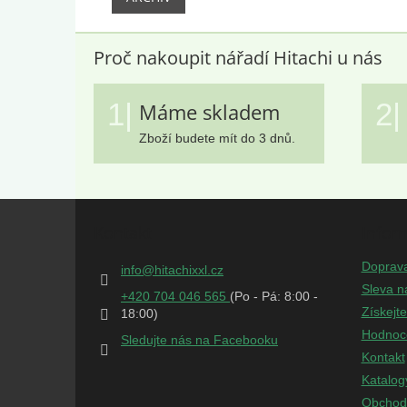
Proč nakoupit nářadí Hitachi u nás
1|
2|
Máme skladem
Zboží budete mít do 3 dnů.
Z
á
Kontakt
Infor
p
a
Doprav
info
@
hitachixxl.cz
t
Sleva n
+420 704 046 565
í
Získejt
Hodnoc
Sledujte nás na Facebooku
Kontakt
Katalog
Obchod