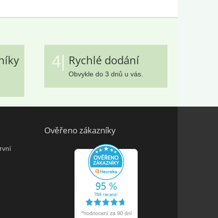
4|
níky
Rychlé dodání
Obvykle do 3 dnů u vás.
Ověřeno zákazníky
rvní