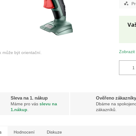
Pr
Měr
cena
Zobrazit
Sleva na 1. nákup
Ověřeno zákazník
Máme pro vás
slevu na
Dbáme na spokojeno
1.nákup
.
zákazníků.
s
Hodnocení
Diskuze