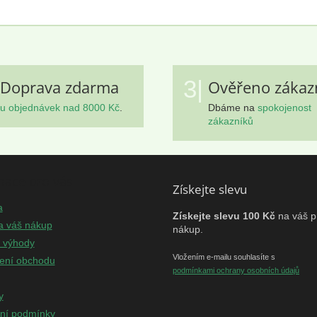
3|
Doprava zdarma
Ověřeno zákaz
u objednávek nad 8000 Kč
.
Dbáme na
spokojenost
zákazníků
mace pro vás
Získejte slevu
a
Získejte slevu 100 Kč
na váš p
a váš nákup
nákup.
e výhody
Vložením e-mailu souhlasíte s
ení obchodu
podmínkami ochrany osobních údajů
y
ní podmínky