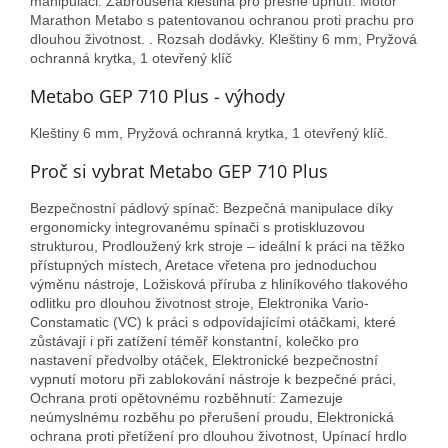
manipulaci. Zabroušená kleština pro přesné upnutí. Motor
Marathon Metabo s patentovanou ochranou proti prachu pro
dlouhou životnost. . Rozsah dodávky. Kleštiny 6 mm, Pryžová
ochranná krytka, 1 otevřený klíč
Metabo GEP 710 Plus - výhody
Kleštiny 6 mm, Pryžová ochranná krytka, 1 otevřený klíč.
Proč si vybrat Metabo GEP 710 Plus
Bezpečnostní pádlový spínač: Bezpečná manipulace díky
ergonomicky integrovanému spínači s protiskluzovou
strukturou, Prodloužený krk stroje – ideální k práci na těžko
přístupných místech, Aretace vřetena pro jednoduchou
výměnu nástroje, Ložisková příruba z hliníkového tlakového
odlitku pro dlouhou životnost stroje, Elektronika Vario-
Constamatic (VC) k práci s odpovídajícími otáčkami, které
zůstávají i při zatížení téměř konstantní, kolečko pro
nastavení předvolby otáček, Elektronické bezpečnostní
vypnutí motoru při zablokování nástroje k bezpečné práci,
Ochrana proti opětovnému rozběhnutí: Zamezuje
neúmyslnému rozběhu po přerušení proudu, Elektronická
ochrana proti přetížení pro dlouhou životnost, Upínací hrdlo