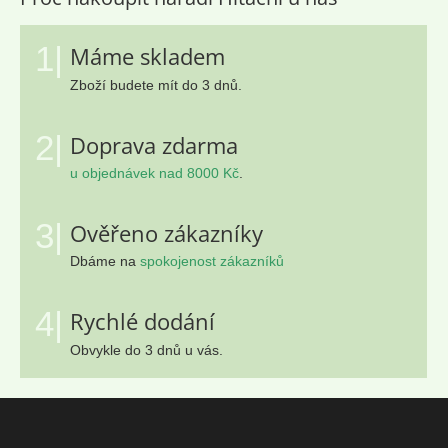
1|
Máme skladem
Zboží budete mít do 3 dnů.
2|
Doprava zdarma
u objednávek nad 8000 Kč
.
3|
Ověřeno zákazníky
Dbáme na
spokojenost zákazníků
4|
Rychlé dodání
Obvykle do 3 dnů u vás.
Z
á