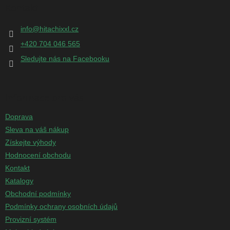
p
Kontakt
a
t
info
@
hitachixxl.cz
í
+420 704 046 565
Sledujte nás na Facebooku
Informace pro vás
Doprava
Sleva na váš nákup
Získejte výhody
Hodnocení obchodu
Kontakt
Katalogy
Obchodní podmínky
Podmínky ochrany osobních údajů
Provizní systém