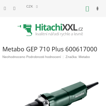
Přejít
na
CZK
NÁKUP
obsah
KOŠÍK
Metabo GEP 710 Plus 600617000
Průměrné
Neohodnoceno
Podrobnosti hodnocení
Značka:
Metabo
hodnocení
produktu
je
0,0
z
5
hvězdiček.