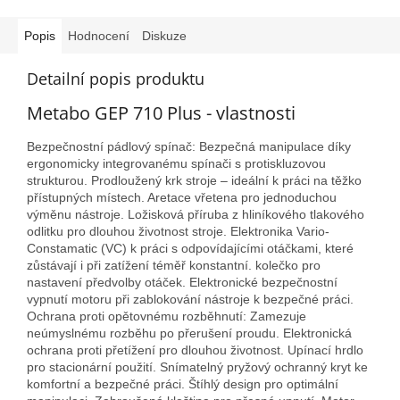
Popis
Hodnocení
Diskuze
Detailní popis produktu
Metabo GEP 710 Plus - vlastnosti
Bezpečnostní pádlový spínač: Bezpečná manipulace díky
ergonomicky integrovanému spínači s protiskluzovou
strukturou. Prodloužený krk stroje – ideální k práci na těžko
přístupných místech. Aretace vřetena pro jednoduchou
výměnu nástroje. Ložisková příruba z hliníkového tlakového
odlitku pro dlouhou životnost stroje. Elektronika Vario-
Constamatic (VC) k práci s odpovídajícími otáčkami, které
zůstávají i při zatížení téměř konstantní. kolečko pro
nastavení předvolby otáček. Elektronické bezpečnostní
vypnutí motoru při zablokování nástroje k bezpečné práci.
Ochrana proti opětovnému rozběhnutí: Zamezuje
neúmyslnému rozběhu po přerušení proudu. Elektronická
ochrana proti přetížení pro dlouhou životnost. Upínací hrdlo
pro stacionární použití. Snímatelný pryžový ochranný kryt ke
komfortní a bezpečné práci. Štíhlý design pro optimální