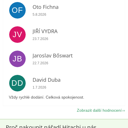
Oto Fichna
OF
Hodnocení obchodu je 5 z 5 hvězdiček.
5.8.2026
JIŘÍ VYDRA
JV
Hodnocení obchodu je 5 z 5 hvězdiček.
23.7.2026
Jaroslav Bőswart
JB
Hodnocení obchodu je 5 z 5 hvězdiček.
22.7.2026
David Duba
DD
Hodnocení obchodu je 5 z 5 hvězdiček.
1.7.2026
Vždy rychlé dodání. Celková spokojenost.
Zobrazit další hodnocení
Proč nakoupit nářadí Hitachi u nás