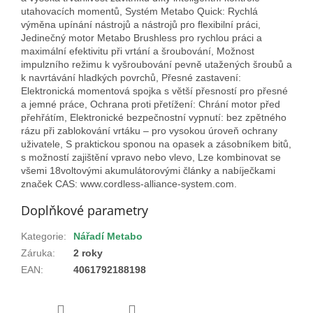
utahovacích momentů, Systém Metabo Quick: Rychlá
výměna upínání nástrojů a nástrojů pro flexibilní práci,
Jedinečný motor Metabo Brushless pro rychlou práci a
maximální efektivitu při vrtání a šroubování, Možnost
impulzního režimu k vyšroubování pevně utažených šroubů a
k navrtávání hladkých povrchů, Přesné zastavení:
Elektronická momentová spojka s větší přesností pro přesné
a jemné práce, Ochrana proti přetížení: Chrání motor před
přehřátím, Elektronické bezpečnostní vypnutí: bez zpětného
rázu při zablokování vrtáku – pro vysokou úroveň ochrany
uživatele, S praktickou sponou na opasek a zásobníkem bitů,
s možností zajištění vpravo nebo vlevo, Lze kombinovat se
všemi 18voltovými akumulátorovými články a nabíječkami
značek CAS: www.cordless-alliance-system.com.
Doplňkové parametry
Kategorie
:
Nářadí Metabo
Záruka
:
2 roky
EAN
:
4061792188198