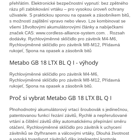
přehřátím. Elektronické bezpečnostní vypnutí: bez zpětného
rázu při zablokování vrtáku – pro vysokou úroveň ochrany
uživatele. S praktickou sponou na opasek a zásobníkem bitů,
s možností zajištění vpravo nebo vlevo. Lze kombinovat se
všemi 18voltovými akumulátorovými články a nabíječkami
značek CAS: www.cordless-alliance-system.com. . Rozsah
dodávky. Rychlovýměnné sklíčidlo pro závitník M4-M6,
Rychlovýměnné sklíčidlo pro závitník M8-M12, Přídavná
rukojeť, Spona na opasek a zásobník bitů
Metabo GB 18 LTX BL Q I - výhody
Rychlovýměnné sklíčidlo pro závitník M4-M6,
Rychlovýměnné sklíčidlo pro závitník M8-M12, Přídavná
rukojeť, Spona na opasek a zásobník bitů.
Proč si vybrat Metabo GB 18 LTX BL Q I
Plnohodnotný akumulátorový vrtací šroubovák s jedinečnou,
patentovanou funkcí řezání závitů, Rychlé a nepřerušované
vrtání a čištění závitů díky automatickému přepínání směru
otáčení, Rychlovýměnné sklíčidlo pro závitník k uchycení
závitníků se čtyřhranem a válcovými vrtáky, Dlouhá životnost
a vysoká trvanlivost závitníků díky inteligentní kontrole