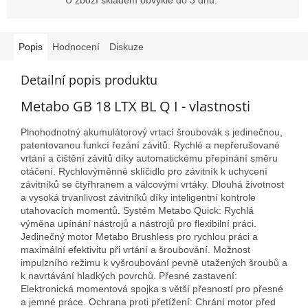
Popis
Hodnocení
Diskuze
Detailní popis produktu
Metabo GB 18 LTX BL Q I - vlastnosti
Plnohodnotný akumulátorový vrtací šroubovák s jedinečnou,
patentovanou funkcí řezání závitů. Rychlé a nepřerušované
vrtání a čištění závitů díky automatickému přepínání směru
otáčení. Rychlovýměnné sklíčidlo pro závitník k uchycení
závitníků se čtyřhranem a válcovými vrtáky. Dlouhá životnost
a vysoká trvanlivost závitníků díky inteligentní kontrole
utahovacích momentů. Systém Metabo Quick: Rychlá
výměna upínání nástrojů a nástrojů pro flexibilní práci.
Jedinečný motor Metabo Brushless pro rychlou práci a
maximální efektivitu při vrtání a šroubování. Možnost
impulzního režimu k vyšroubování pevně utažených šroubů a
k navrtávání hladkých povrchů. Přesné zastavení:
Elektronická momentová spojka s větší přesností pro přesné
a jemné práce. Ochrana proti přetížení: Chrání motor před