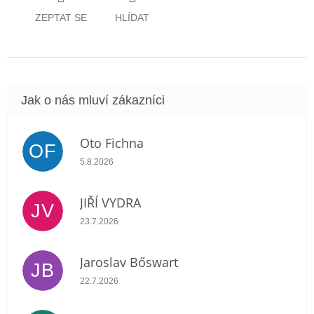
ZEPTAT SE
HLÍDAT
Oto Fichna
OF
Hodnocení obchodu je 5 z 5 hvězdiček.
5.8.2026
JIŘÍ VYDRA
JV
Hodnocení obchodu je 5 z 5 hvězdiček.
23.7.2026
Jaroslav Bőswart
JB
Hodnocení obchodu je 5 z 5 hvězdiček.
22.7.2026