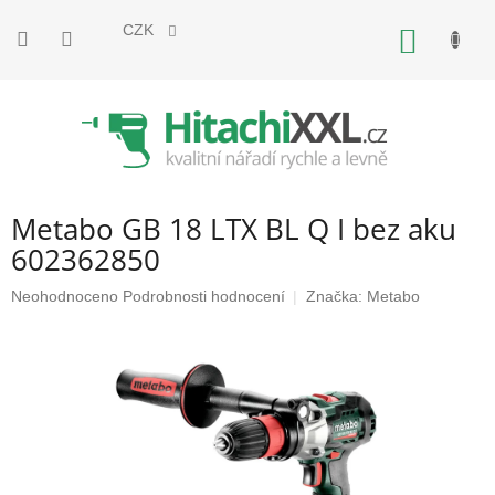
Přejít
na
CZK
NÁKUP
obsah
KOŠÍK
Metabo GB 18 LTX BL Q I bez aku
602362850
Průměrné
Neohodnoceno
Podrobnosti hodnocení
Značka:
Metabo
hodnocení
produktu
je
0,0
z
5
hvězdiček.