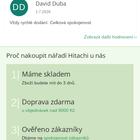
David Duba
DD
Hodnocení obchodu je 5 z 5 hvězdiček.
1.7.2026
Vždy rychlé dodání. Celková spokojenost.
Zobrazit další hodnocení
Proč nakoupit nářadí Hitachi u nás
1|
Máme skladem
Zboží budete mít do 3 dnů.
2|
Doprava zdarma
u objednávek nad 8000 Kč
.
3|
Ověřeno zákazníky
Dbáme na
spokojenost zákazníků