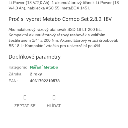
Li-Power (18 V/2,0 Ah), 1 akumulátorový článek Li-Power (18
V/4,0 Ah), nabíječka ASC 55, metaBOX 145 l.
Proč si vybrat Metabo Combo Set 2.8.2 18V
Akumulátorový rázový utahovák SSD 18 LT 200 BL:
Kompaktní akumulátorový rázový utahovák s vnitřním
šestihranem 1/4" a 200 Nm, Akumulátorový vrtací šroubovák
BS 18 L: Kompaktní vrtačka pro univerzální použití.
Doplňkové parametry
Kategorie
:
Nářadí Metabo
Záruka
:
2 roky
EAN
:
4061792210578
ZEPTAT SE
HLÍDAT