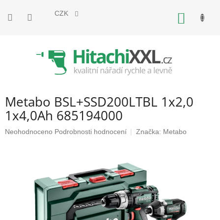
Přejít
na
CZK
NÁKUP
obsah
KOŠÍK
Metabo BSL+SSD200LTBL 1x2,0
1x4,0Ah 685194000
Průměrné
Neohodnoceno
Podrobnosti hodnocení
Značka:
Metabo
hodnocení
produktu
je
0,0
z
5
hvězdiček.