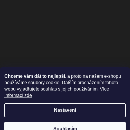
Chceme vám dát to nejlepší
, a proto na našem e-shopu
používáme soubory cookie. Dalším procházením tohoto
webu vyjadřujete souhlas s jejich používáním.
Více
informací zde
Nastavení
Vytvořil Shoptet
Nyní můžete nakupovat i v Eurech, stačí
Souhlasím
Copyright 2026
HitachiXXL.cz
. Všechna práva vyhrazena.