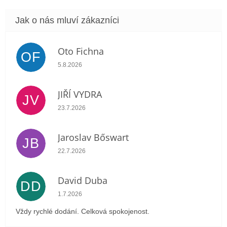
Oto Fichna
OF
Hodnocení obchodu je 5 z 5 hvězdiček.
5.8.2026
JIŘÍ VYDRA
JV
Hodnocení obchodu je 5 z 5 hvězdiček.
23.7.2026
Jaroslav Bőswart
JB
Hodnocení obchodu je 5 z 5 hvězdiček.
22.7.2026
David Duba
DD
Hodnocení obchodu je 5 z 5 hvězdiček.
1.7.2026
Vždy rychlé dodání. Celková spokojenost.