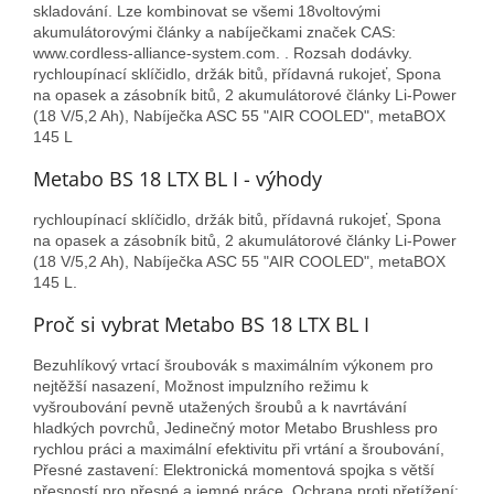
skladování. Lze kombinovat se všemi 18voltovými
akumulátorovými články a nabíječkami značek CAS:
www.cordless-alliance-system.com. . Rozsah dodávky.
rychloupínací sklíčidlo, držák bitů, přídavná rukojeť, Spona
na opasek a zásobník bitů, 2 akumulátorové články Li-Power
(18 V/5,2 Ah), Nabíječka ASC 55 "AIR COOLED", metaBOX
145 L
Metabo BS 18 LTX BL I - výhody
rychloupínací sklíčidlo, držák bitů, přídavná rukojeť, Spona
na opasek a zásobník bitů, 2 akumulátorové články Li-Power
(18 V/5,2 Ah), Nabíječka ASC 55 "AIR COOLED", metaBOX
145 L.
Proč si vybrat Metabo BS 18 LTX BL I
Bezuhlíkový vrtací šroubovák s maximálním výkonem pro
nejtěžší nasazení, Možnost impulzního režimu k
vyšroubování pevně utažených šroubů a k navrtávání
hladkých povrchů, Jedinečný motor Metabo Brushless pro
rychlou práci a maximální efektivitu při vrtání a šroubování,
Přesné zastavení: Elektronická momentová spojka s větší
přesností pro přesné a jemné práce, Ochrana proti přetížení: