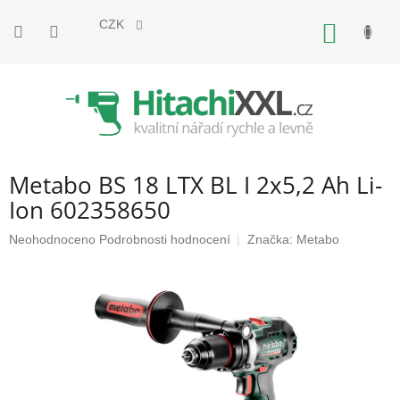
Přejít
na
CZK
NÁKUP
obsah
KOŠÍK
Metabo BS 18 LTX BL I 2x5,2 Ah Li-
Ion 602358650
Průměrné
Neohodnoceno
Podrobnosti hodnocení
Značka:
Metabo
hodnocení
produktu
je
0,0
z
5
hvězdiček.