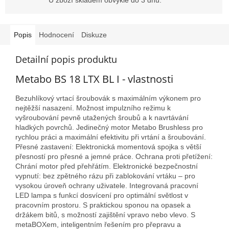
Popis
Hodnocení
Diskuze
Detailní popis produktu
Metabo BS 18 LTX BL I - vlastnosti
Bezuhlíkový vrtací šroubovák s maximálním výkonem pro
nejtěžší nasazení. Možnost impulzního režimu k
vyšroubování pevně utažených šroubů a k navrtávání
hladkých povrchů. Jedinečný motor Metabo Brushless pro
rychlou práci a maximální efektivitu při vrtání a šroubování.
Přesné zastavení: Elektronická momentová spojka s větší
přesností pro přesné a jemné práce. Ochrana proti přetížení:
Chrání motor před přehřátím. Elektronické bezpečnostní
vypnutí: bez zpětného rázu při zablokování vrtáku – pro
vysokou úroveň ochrany uživatele. Integrovaná pracovní
LED lampa s funkcí dosvícení pro optimální světlost v
pracovním prostoru. S praktickou sponou na opasek a
držákem bitů, s možností zajištění vpravo nebo vlevo. S
metaBOXem, inteligentním řešením pro přepravu a