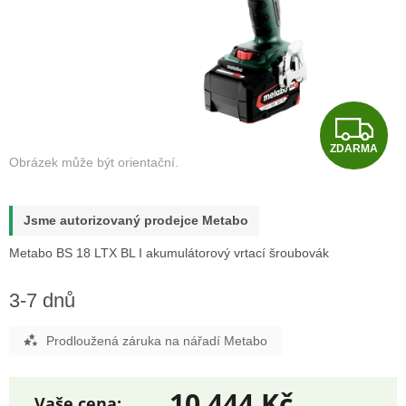
Z
ZDARMA
D
A
Jsme autorizovaný prodejce Metabo
R
Metabo BS 18 LTX BL I akumulátorový vrtací šroubovák
M
3-7 dnů
A
Prodloužená záruka na nářadí Metabo
10 444 Kč