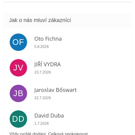
Oto Fichna
OF
Hodnocení obchodu je 5 z 5 hvězdiček.
5.8.2026
JIŘÍ VYDRA
JV
Hodnocení obchodu je 5 z 5 hvězdiček.
23.7.2026
Jaroslav Bőswart
JB
Hodnocení obchodu je 5 z 5 hvězdiček.
22.7.2026
David Duba
DD
Hodnocení obchodu je 5 z 5 hvězdiček.
1.7.2026
Vždy rychlé dodání. Celková spokojenost.