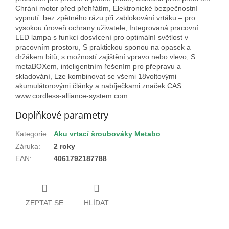
Chrání motor před přehřátím, Elektronické bezpečnostní
vypnutí: bez zpětného rázu při zablokování vrtáku – pro
vysokou úroveň ochrany uživatele, Integrovaná pracovní
LED lampa s funkcí dosvícení pro optimální světlost v
pracovním prostoru, S praktickou sponou na opasek a
držákem bitů, s možností zajištění vpravo nebo vlevo, S
metaBOXem, inteligentním řešením pro přepravu a
skladování, Lze kombinovat se všemi 18voltovými
akumulátorovými články a nabíječkami značek CAS:
www.cordless-alliance-system.com.
Doplňkové parametry
Kategorie
:
Aku vrtací šroubováky Metabo
Záruka
:
2 roky
EAN
:
4061792187788
ZEPTAT SE
HLÍDAT