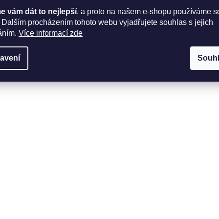
 vám dát to nejlepší
, a proto na našem e-shopu používáme s
 Dalším procházením tohoto webu vyjadřujete souhlas s jejich
áním.
Více informací zde
avení
Souh