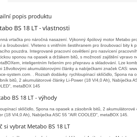
A
ailní popis produktu
abo BS 18 LT - vlastnosti
nná vrtačka pro náročná nasazení. Výkonný 4pólový motor Metabo pro
ní a šroubování. Vřeteno s vnitřním šestihranem pro šroubovací bity k p
acího pouzdra. Integrované pracovní osvětlení pro nasvícení pracovní
tickou sponou na opasek a držákem bitů, s možností zajištění vpravo n
taBOXem, inteligentním řešením pro přepravu a skladování. Lze komb
i 18voltovými akumulátorovými články a nabíječkami značek CAS: www
ance-system.com. . Rozsah dodávky. rychloupínací sklíčidlo, Spona na 
bník bitů, 2 akumulátorové články Li-Power (18 V/4,0 Ah), Nabíječka A
LED", metaBOX 145
abo BS 18 LT - výhody
loupínací sklíčidlo, Spona na opasek a zásobník bitů, 2 akumulátorové 
r (18 V/4,0 Ah), Nabíječka ASC 55 "AIR COOLED", metaBOX 145.
č si vybrat Metabo BS 18 LT