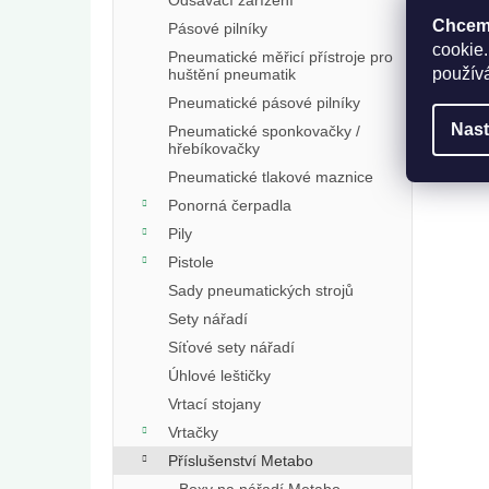
Chceme
Pásové pilníky
cookie.
Pneumatické měřicí přístroje pro
použív
huštění pneumatik
Pneumatické pásové pilníky
Nast
Pneumatické sponkovačky /
hřebíkovačky
Pneumatické tlakové maznice
Ponorná čerpadla
Pily
Pistole
Sady pneumatických strojů
Sety nářadí
Síťové sety nářadí
Úhlové leštičky
Vrtací stojany
Vrtačky
Příslušenství Metabo
Boxy na nářadí Metabo