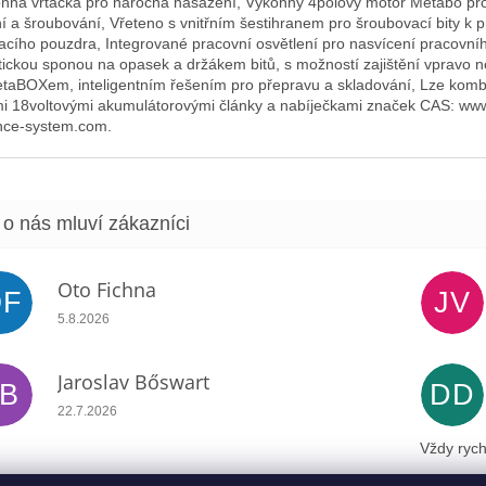
nná vrtačka pro náročná nasazení, Výkonný 4pólový motor Metabo pro
ní a šroubování, Vřeteno s vnitřním šestihranem pro šroubovací bity k p
acího pouzdra, Integrované pracovní osvětlení pro nasvícení pracovní
tickou sponou na opasek a držákem bitů, s možností zajištění vpravo n
taBOXem, inteligentním řešením pro přepravu a skladování, Lze komb
i 18voltovými akumulátorovými články a nabíječkami značek CAS: www
ance-system.com.
Oto Fichna
OF
JV
Hodnocení obchodu je 5 z 5 hvězdiček.
5.8.2026
Jaroslav Bőswart
JB
DD
Hodnocení obchodu je 5 z 5 hvězdiček.
22.7.2026
Vždy rych