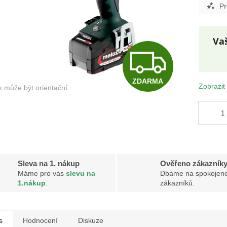
Pr
Z
Měr
ZDARMA
cena
D
Zobrazit
A
R
Sleva na 1. nákup
Ověřeno zákazník
Máme pro vás
slevu na
Dbáme na spokojeno
1.nákup
.
zákazníků.
M
s
Hodnocení
Diskuze