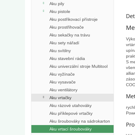
Aku pily
Aku pistole
Det
Aku postřikovací přístroje
Met
Aku prostřihovače
Aku sekačky na trávu
Výko
Aku sety nářadí
vrtá
upín
Aku svítilny
prak
Aku stavební rádia
S me
Aku univerzální stroje Multitool
všem
alli
Aku vyžínače
záso
Aku vysavače
COO
Aku ventilátory
Met
Aku vrtačky
Aku rázové utahováky
rych
Powe
Aku příklepové vrtačky
Aku šroubováky na sádrokarton
Pro
Aku vrtací šroubováky