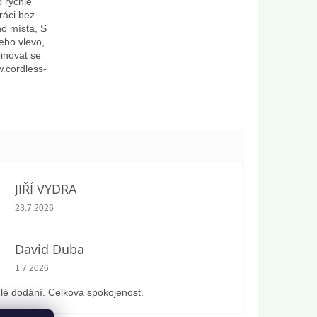
 rychlé
ráci bez
ho místa, S
ebo vlevo,
inovat se
.cordless-
JIŘÍ VYDRA
Hodnocení obchodu je 5 z 5 hvězdiček.
23.7.2026
David Duba
Hodnocení obchodu je 5 z 5 hvězdiček.
1.7.2026
lé dodání. Celková spokojenost.