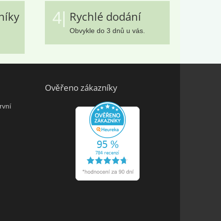
4|
níky
Rychlé dodání
Obvykle do 3 dnů u vás.
Ověřeno zákazníky
rvní