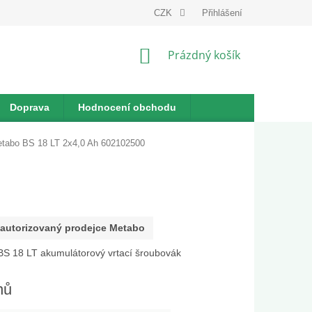
dnávka
CZK
Přihlášení
NÁKUPNÍ
Prázdný košík
KOŠÍK
Doprava
Hodnocení obchodu
tabo BS 18 LT 2x4,0 Ah 602102500
autorizovaný prodejce Metabo
S 18 LT akumulátorový vrtací šroubovák
nů