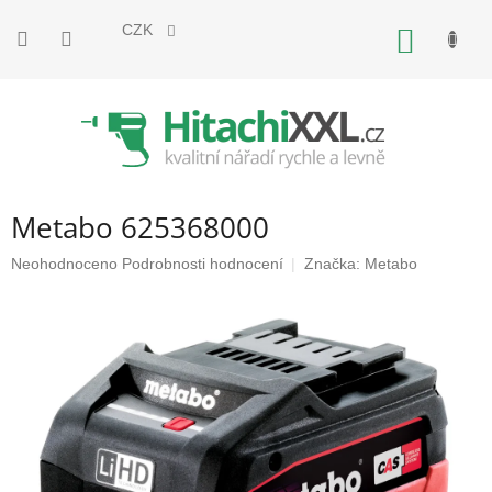
Přejít
na
CZK
NÁKUP
obsah
KOŠÍK
Metabo 625368000
Průměrné
Neohodnoceno
Podrobnosti hodnocení
Značka:
Metabo
hodnocení
produktu
je
0,0
z
5
hvězdiček.