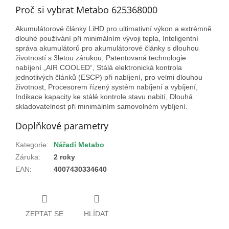
Proč si vybrat Metabo 625368000
Akumulátorové články LiHD pro ultimativní výkon a extrémně
dlouhé používání při minimálním vývoji tepla, Inteligentní
správa akumulátorů pro akumulátorové články s dlouhou
životností s 3letou zárukou, Patentovaná technologie
nabíjení „AIR COOLED“, Stálá elektronická kontrola
jednotlivých článků (ESCP) při nabíjení, pro velmi dlouhou
životnost, Procesorem řízený systém nabíjení a vybíjení,
Indikace kapacity ke stálé kontrole stavu nabití, Dlouhá
skladovatelnost při minimálním samovolném vybíjení.
Doplňkové parametry
Kategorie
:
Nářadí Metabo
Záruka
:
2 roky
EAN
:
4007430334640
ZEPTAT SE
HLÍDAT