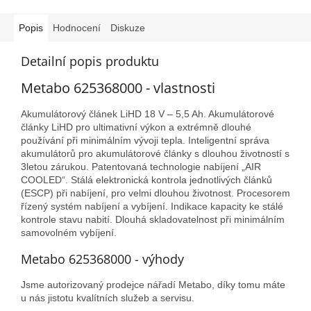
Popis
Hodnocení
Diskuze
Detailní popis produktu
Metabo 625368000 - vlastnosti
Akumulátorový článek LiHD 18 V – 5,5 Ah. Akumulátorové
články LiHD pro ultimativní výkon a extrémně dlouhé
používání při minimálním vývoji tepla. Inteligentní správa
akumulátorů pro akumulátorové články s dlouhou životností s
3letou zárukou. Patentovaná technologie nabíjení „AIR
COOLED“. Stálá elektronická kontrola jednotlivých článků
(ESCP) při nabíjení, pro velmi dlouhou životnost. Procesorem
řízený systém nabíjení a vybíjení. Indikace kapacity ke stálé
kontrole stavu nabití. Dlouhá skladovatelnost při minimálním
samovolném vybíjení.
Metabo 625368000 - výhody
Jsme autorizovaný prodejce nářadí Metabo, díky tomu máte
u nás jistotu kvalítních služeb a servisu.