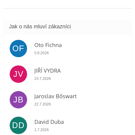
Oto Fichna
OF
Hodnocení obchodu je 5 z 5 hvězdiček.
5.8.2026
JIŘÍ VYDRA
JV
Hodnocení obchodu je 5 z 5 hvězdiček.
23.7.2026
Jaroslav Bőswart
JB
Hodnocení obchodu je 5 z 5 hvězdiček.
22.7.2026
David Duba
DD
Hodnocení obchodu je 5 z 5 hvězdiček.
1.7.2026