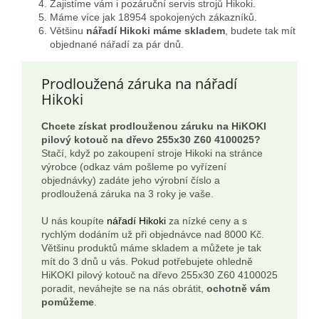
Zajistíme vám i pozáruční servis strojů Hikoki.
Máme více jak 18954 spokojených zákazníků.
Většinu
nářadí Hikoki máme skladem
, budete tak mít
objednané nářadí za pár dnů.
Prodloužená záruka na nářadí
Hikoki
Chcete získat prodlouženou záruku na HiKOKI
pilový kotouč na dřevo 255x30 Z60 4100025?
Stačí, když po zakoupení stroje Hikoki na stránce
výrobce (odkaz vám pošleme po vyřízení
objednávky) zadáte jeho výrobní číslo a
prodloužená záruka na 3 roky je vaše.
U nás koupíte
nářadí Hikoki
za nízké ceny a s
rychlým dodáním už při objednávce nad 8000 Kč.
Většinu produktů máme skladem a můžete je tak
mít do 3 dnů u vás. Pokud potřebujete ohledně
HiKOKI pilový kotouč na dřevo 255x30 Z60 4100025
poradit, neváhejte se na nás obrátit,
ochotně vám
pomůžeme
.