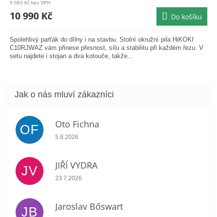
9 083 Kč bez DPH
je
A
10 990 Kč
Do košíku
5,0
z
5
Spolehlivý parťák do dílny i na stavbu. Stolní okružní pila HiKOKI
hvězdiček.
C10RJWAZ vám přinese přesnost, sílu a stabilitu při každém řezu. V
setu najdete i stojan a dva kotouče, takže...
Oto Fichna
OF
Hodnocení obchodu je 5 z 5 hvězdiček.
5.8.2026
JIŘÍ VYDRA
JV
Hodnocení obchodu je 5 z 5 hvězdiček.
23.7.2026
Jaroslav Bőswart
JB
Hodnocení obchodu je 5 z 5 hvězdiček.