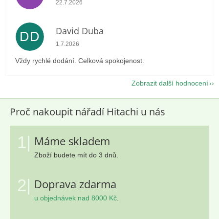
22.7.2026
David Duba
DD
Hodnocení obchodu je 5 z 5 hvězdiček.
1.7.2026
Vždy rychlé dodání. Celková spokojenost.
Zobrazit další hodnocení
Proč nakoupit nářadí Hitachi u nás
1|
Máme skladem
Zboží budete mít do 3 dnů.
2|
Doprava zdarma
u objednávek nad 8000 Kč
.