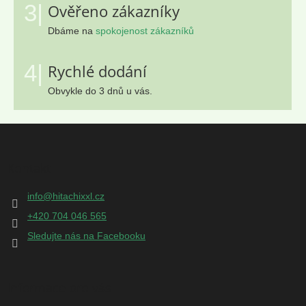
3|
Ověřeno zákazníky
Dbáme na
spokojenost zákazníků
4|
Rychlé dodání
Obvykle do 3 dnů u vás.
Z
á
p
Kontakt
a
t
info
@
hitachixxl.cz
í
+420 704 046 565
Sledujte nás na Facebooku
Informace pro vás