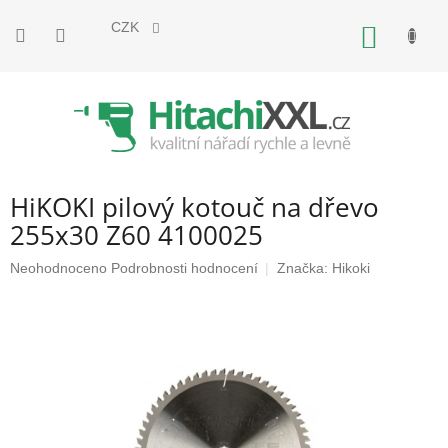
Přejít
na
CZK
NÁKUP
obsah
KOŠÍK
HiKOKI pilový kotouč na dřevo
255x30 Z60 4100025
Průměrné
Neohodnoceno
Podrobnosti hodnocení
Značka:
Hikoki
hodnocení
produktu
je
0,0
z
5
hvězdiček.