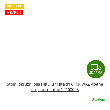
AKCEXXL
+ DÁREK
Z
ZDARMA
D
Stolní okružní pila HiKOKI / Hitachi C10RJWAZ včetně
A
stojanu + kotouč 4100025
R
Skladem
Průměrné
hodnocení
M
produktu