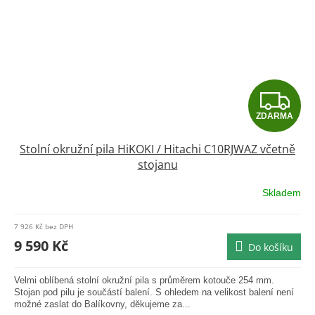
Z
ZDARMA
D
Stolní okružní pila HiKOKI / Hitachi C10RJWAZ včetně
A
stojanu
R
Skladem
Průměrné
hodnocení
M
produktu
7 926 Kč bez DPH
je
A
9 590 Kč
Do košíku
5,0
z
5
Velmi oblíbená stolní okružní pila s průměrem kotouče 254 mm.
hvězdiček.
Stojan pod pilu je součástí balení. S ohledem na velikost balení není
možné zaslat do Balíkovny, děkujeme za...