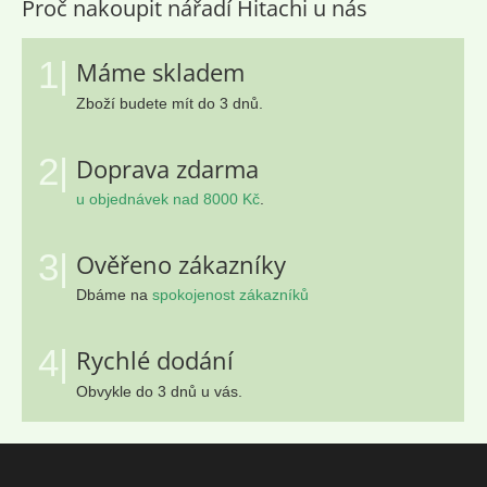
Proč nakoupit nářadí Hitachi u nás
1|
Máme skladem
Zboží budete mít do 3 dnů.
2|
Doprava zdarma
u objednávek nad 8000 Kč
.
3|
Ověřeno zákazníky
Dbáme na
spokojenost zákazníků
4|
Rychlé dodání
Obvykle do 3 dnů u vás.
Z
á