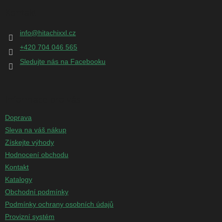
p
Kontakt
a
t
info
@
hitachixxl.cz
í
+420 704 046 565
Sledujte nás na Facebooku
Informace pro vás
Doprava
Sleva na váš nákup
Získejte výhody
Hodnocení obchodu
Kontakt
Katalogy
Obchodní podmínky
Podmínky ochrany osobních údajů
Provizní systém