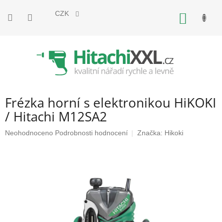
Přejít
na
CZK
NÁKUP
obsah
KOŠÍK
Frézka horní s elektronikou HiKOKI
/ Hitachi M12SA2
Průměrné
Neohodnoceno
Podrobnosti hodnocení
Značka:
Hikoki
hodnocení
produktu
je
0,0
z
5
hvězdiček.