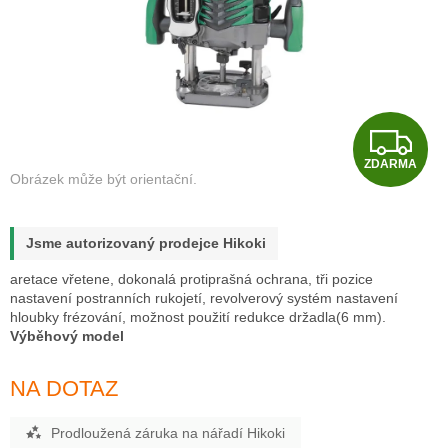
Z
ZDARMA
D
A
Jsme autorizovaný prodejce Hikoki
R
aretace vřetene, dokonalá protiprašná ochrana, tři pozice
M
nastavení postranních rukojetí, revolverový systém nastavení
hloubky frézování, možnost použití redukce držadla(6 mm).
Výběhový model
A
NA DOTAZ
Prodloužená záruka na nářadí Hikoki