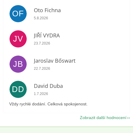
Oto Fichna
OF
Hodnocení obchodu je 5 z 5 hvězdiček.
5.8.2026
JIŘÍ VYDRA
JV
Hodnocení obchodu je 5 z 5 hvězdiček.
23.7.2026
Jaroslav Bőswart
JB
Hodnocení obchodu je 5 z 5 hvězdiček.
22.7.2026
David Duba
DD
Hodnocení obchodu je 5 z 5 hvězdiček.
1.7.2026
Vždy rychlé dodání. Celková spokojenost.
Zobrazit další hodnocení