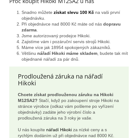
Proč koupit Hikoki M12SA2 u nás
Snadno můžete
získat slevu 100 Kč
na vaši první
objednávku.
Při objednávce nad 8000 Kč máte od nás
dopravu
zdarma
.
Jsme autorizovaný prodejce Hikoki.
Zajistíme vám i pozáruční servis strojů Hikoki.
Máme více jak 18954 spokojených zákazníků.
Většinu
nářadí Hikoki máme skladem
, budete tak mít
objednané nářadí za pár dnů.
Prodloužená záruka na nářadí
Hikoki
Chcete získat prodlouženou záruku na Hikoki
M12SA2?
Stačí, když po zakoupení stroje Hikoki na
stránce výrobce (odkaz vám pošleme po vyřízení
objednávky) zadáte jeho výrobní číslo a
prodloužená záruka na 3 roky je vaše.
U nás koupíte
nářadí Hikoki
za nízké ceny a s
rychlým dodáním už při objednávce nad 8000 Kč.