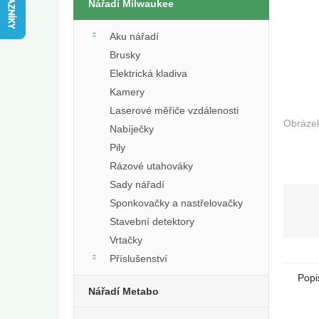
e
Nářadí Milwaukee
l
Aku nářadí
Brusky
Elektrická kladiva
Kamery
Laserové měřiče vzdálenosti
Nabíječky
Pily
Rázové utahováky
Sady nářadí
Sponkovačky a nastřelovačky
Stavební detektory
Vrtačky
Příslušenství
Popi
Nářadí Metabo