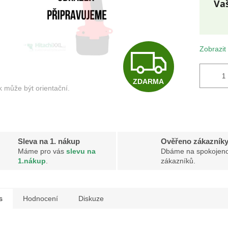
Měr
cena
Z
Zobrazit
ZDARMA
D
A
Sleva na 1. nákup
Ověřeno zákazník
Máme pro vás
slevu na
Dbáme na spokojeno
R
1.nákup
.
zákazníků.
M
s
Hodnocení
Diskuze