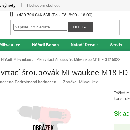
te výhody
Hodnocení obchodu
Provizní systém
Moje obje
+420 704 046 565
HLEDAT
 Milwaukee
Nářadí Bosch
Nářadí Dewalt
Servis
Nářadí Milwaukee
Aku vrtací šroubovák Milwaukee M18 FDD2-502X
 vrtací šroubovák Milwaukee M18 F
né
noceno
Podrobnosti hodnocení
Značka:
Milwaukee
ení
u
Točivý m
konstruk
Skla
ek.