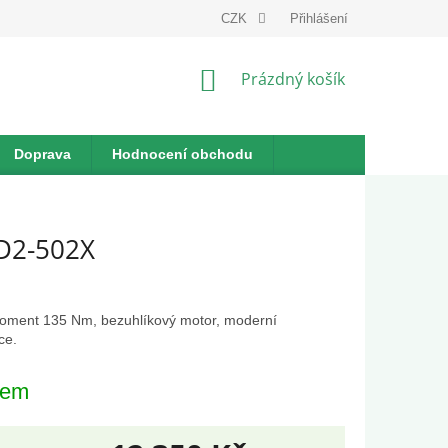
dnávka
CZK
Přihlášení
NÁKUPNÍ
Prázdný košík
KOŠÍK
Doprava
Hodnocení obchodu
DD2-502X
oment 135 Nm, bezuhlíkový motor, moderní
ce.
dem