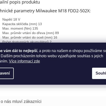
A
ailní popis produktu
hnické parametry Milwaukee M18 FDD2-502X:
Napětí 18 V
Kapacita sklíčidla (mm) 13
Max. moment (Nm) 135
Max. průměr vrtání do dřeva (mm) 89
Max. průměr vrtání do oceli (mm) 16
Počet dostupných akumulátorů 2
Kapacita aku (Ah) 5,0
 vám dát to nejlepší
, a proto na našem e-shopu používáme s
Počet otáček - 1.st. (ot./min) 0-550
Počet otáček - 2.st. (ot./min) 0-2000
 Dalším procházením tohoto webu vyjadřujete souhlas s jejich
Hmotnost vč. aku (kg) 2,1
áním.
Více informací zde
Nabíječka 59 min
Standardní příslušenství: spona na opasek, boční rukojeť, nabíječka,
avení
Souh
akumulátor 5,0 Ah, Heavy Duty kufr