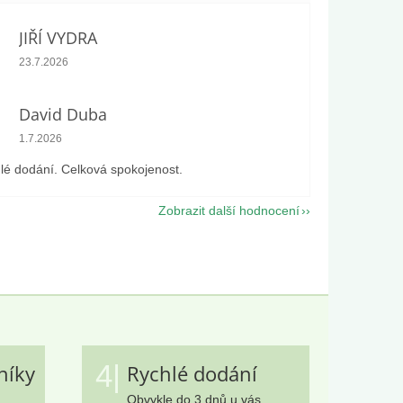
JIŘÍ VYDRA
Hodnocení obchodu je 5 z 5 hvězdiček.
23.7.2026
David Duba
Hodnocení obchodu je 5 z 5 hvězdiček.
1.7.2026
lé dodání. Celková spokojenost.
Zobrazit další hodnocení
4|
níky
Rychlé dodání
Obvykle do 3 dnů u vás.