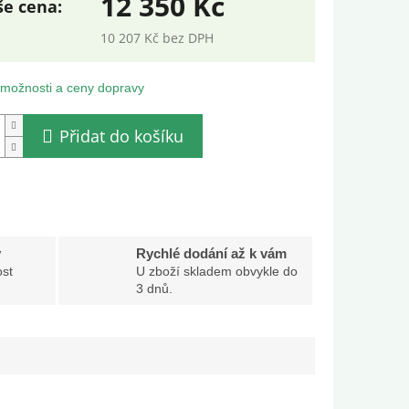
12 350 Kč
10 207 Kč bez DPH
ná
:
 možnosti a ceny dopravy
Přidat do košíku
y
Rychlé dodání až k vám
st
U zboží skladem obvykle do
3 dnů.