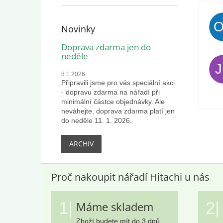
Novinky
Doprava zdarma jen do
neděle
8.1.2026
Připravili jsme pro vás speciální akci
- dopravu zdarma na nářadí při
minimální částce objednávky. Ale
neváhejte, doprava zdarma platí jen
do neděle 11. 1. 2026.
ARCHIV
Proč nakoupit nářadí Hitachi u nás
1|
2|
Máme skladem
Zboží budete mít do 3 dnů.