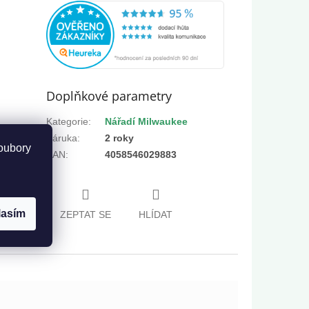
Doplňkové parametry
Kategorie
:
Nářadí Milwaukee
Záruka
:
2 roky
oubory
EAN
:
4058546029883
 2x
lasím
ZEPTAT SE
HLÍDAT