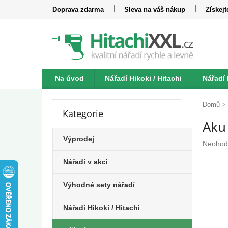
Přejít
Doprava zdarma
Sleva na váš nákup
Získej
na
obsah
Na úvod
Nářadí Hikoki / Hitachi
Nářadí
P
Katalogy
Kontakt
o
Domů
Kategorie
Přeskočit
s
Aku
kategorie
t
r
Výprodej
Průměr
Neohod
a
hodnoc
n
Nářadí v akci
produkt
n
je
í
0,0
Výhodné sety nářadí
z
p
5
a
Nářadí Hikoki / Hitachi
hvězdič
n