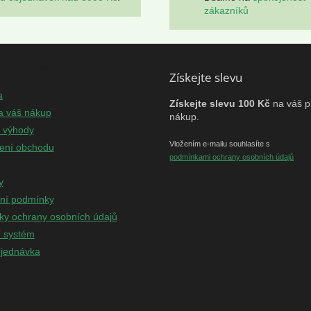
zákazníků
mace pro vás
Získejte slevu
a
Získejte slevu 100 Kč
na váš p
a váš nákup
nákup.
e výhody
Vložením e-mailu souhlasíte s
ení obchodu
podmínkami ochrany osobních údajů
y
ní podmínky
y ochrany osobních údajů
í systém
jednávka