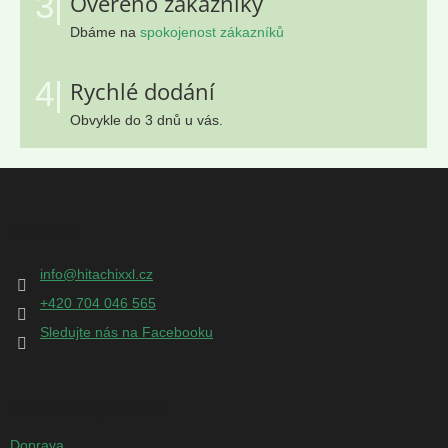
3|
Ověřeno zákazníky
Dbáme na
spokojenost zákazníků
4|
Rychlé dodání
Obvykle do 3 dnů u vás.
Z
á
p
Kontakt
a
t
info
@
hitachixxl.cz
í
+420 704 046 565
Sledujte nás na Facebooku
Informace pro vás
Doprava