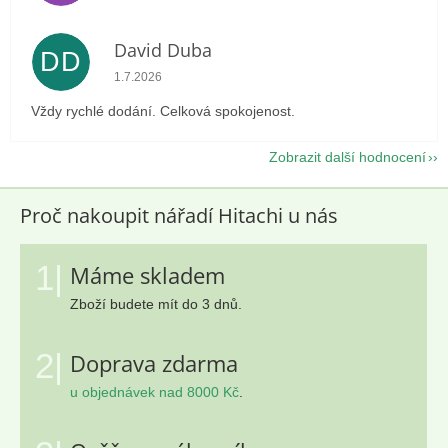
David Duba
DD
Hodnocení obchodu je 5 z 5 hvězdiček.
1.7.2026
Vždy rychlé dodání. Celková spokojenost.
Zobrazit další hodnocení
Proč nakoupit nářadí Hitachi u nás
1|
Máme skladem
Zboží budete mít do 3 dnů.
2|
Doprava zdarma
u objednávek nad 8000 Kč
.