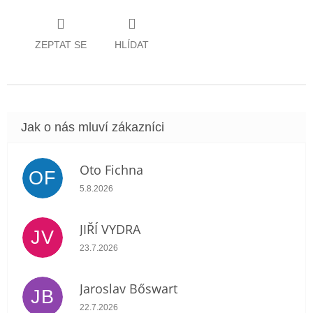
ZEPTAT SE
HLÍDAT
Oto Fichna
OF
Hodnocení obchodu je 5 z 5 hvězdiček.
5.8.2026
JIŘÍ VYDRA
JV
Hodnocení obchodu je 5 z 5 hvězdiček.
23.7.2026
Jaroslav Bőswart
JB
Hodnocení obchodu je 5 z 5 hvězdiček.
22.7.2026