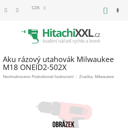
Přejít
na
CZK
NÁKUP
obsah
KOŠÍK
Aku rázový utahovák Milwaukee
M18 ONEID2-502X
Průměrné
Neohodnoceno
Podrobnosti hodnocení
Značka:
Milwaukee
hodnocení
produktu
je
0,0
z
5
hvězdiček.