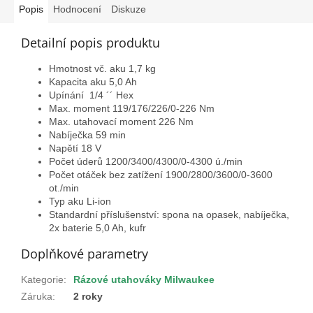
Popis
Hodnocení
Diskuze
Detailní popis produktu
Hmotnost vč. aku 1,7 kg
Kapacita aku 5,0 Ah
Upínání
1/4 ´´ Hex
Max. moment
119/176/226/0-226 Nm
Max. utahovací moment 226 Nm
Nabíječka 59 min
Napětí 18 V
Počet úderů
1200/3400/4300/0-4300
ú./min
Počet otáček bez zatížení
1900/2800/3600/0-3600
ot./min
Typ aku Li-ion
Standardní příslušenství: spona na opasek, nabíječka,
2x baterie 5,0 Ah, kufr
Doplňkové parametry
Kategorie
:
Rázové utahováky Milwaukee
Záruka
:
2 roky